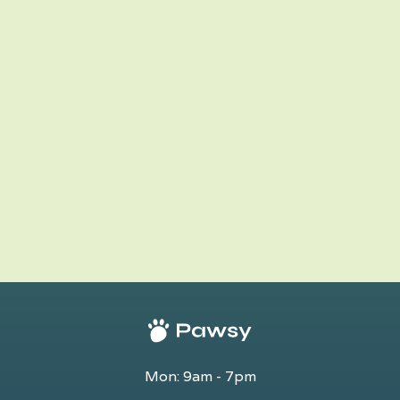
Premium Dog Food 4
$ 24.00 USD
Mon: 9am - 7pm