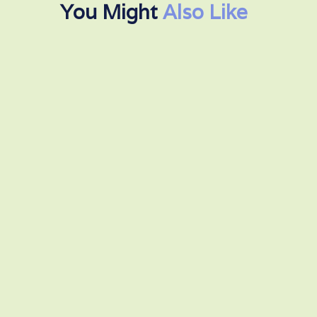
You Might
Also Like
Premium Dog Food 1
$ 24.00 USD